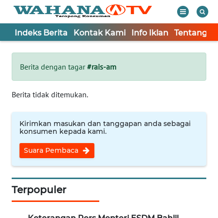
Indeks Berita
Kontak Kami
Info Iklan
Tentang K
WAHANA
Tutup
TV
Berita dengan tagar
#rais-am
Informasi
Berita tidak ditemukan.
INDEKS
BERITA
Kirimkan masukan dan tanggapan anda sebagai
konsumen kepada kami.
KONTAK
Suara Pembaca
KAMI
INFO
IKLAN
Terpopuler
TENTANG