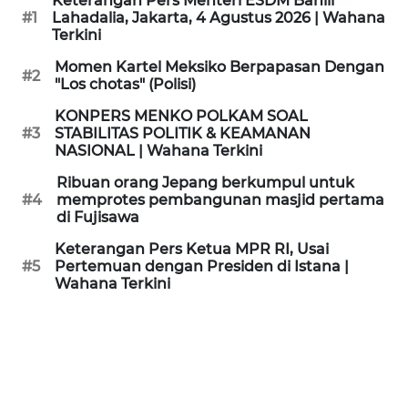
Keterangan Pers Menteri ESDM Bahlil
KAMI
#1
Lahadalia, Jakarta, 4 Agustus 2026 | Wahana
Terkini
PEDOMAN
Momen Kartel Meksiko Berpapasan Dengan
#2
MEDIA
"Los chotas" (Polisi)
SIBER
KONPERS MENKO POLKAM SOAL
#3
STABILITAS POLITIK & KEAMANAN
REDAKSI
NASIONAL | Wahana Terkini
Ribuan orang Jepang berkumpul untuk
KARIR
#4
memprotes pembangunan masjid pertama
di Fujisawa
DISCLAIMER
Keterangan Pers Ketua MPR RI, Usai
#5
Pertemuan dengan Presiden di Istana |
Wahana Terkini
Wahana
News
Regional
WN
SUMUT