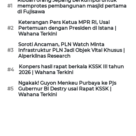
Ribuan orang Jepang berkumpul untuk
KAMI
#1
memprotes pembangunan masjid pertama
di Fujisawa
PEDOMAN
Keterangan Pers Ketua MPR RI, Usai
MEDIA
#2
Pertemuan dengan Presiden di Istana |
SIBER
Wahana Terkini
Soroti Ancaman, PLN Watch Minta
REDAKSI
#3
Infrastruktur PLN Jadi Objek Vital Khusus |
Alperklinas Research
KARIR
Konpers hasil rapat berkala KSSK III tahun
#4
2026 | Wahana Terkini
DISCLAIMER
Ngakak! Guyon Menkeu Purbaya ke Pjs
#5
Gubernur BI Destry usai Rapat KSSK |
Wahana Terkini
Wahana
News
Regional
WN
SUMUT