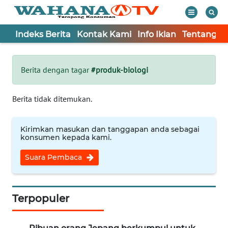
Indeks Berita
Kontak Kami
Info Iklan
Tentang K
WAHANA
Tutup
TV
Berita dengan tagar
#produk-biologi
Informasi
Berita tidak ditemukan.
INDEKS
BERITA
Kirimkan masukan dan tanggapan anda sebagai
konsumen kepada kami.
KONTAK
Suara Pembaca
KAMI
INFO
IKLAN
Terpopuler
TENTANG