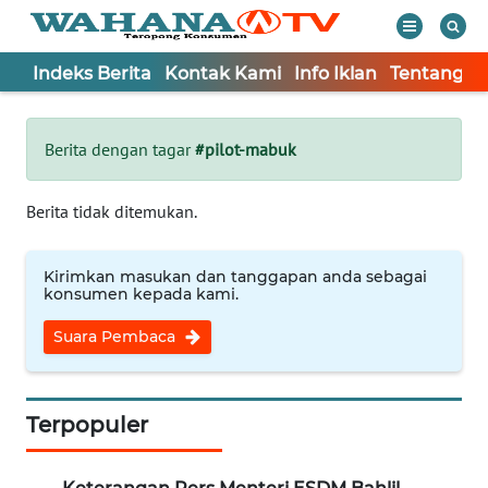
Indeks Berita
Kontak Kami
Info Iklan
Tentang K
WAHANA
Tutup
TV
Berita dengan tagar
#pilot-mabuk
Informasi
Berita tidak ditemukan.
INDEKS
BERITA
Kirimkan masukan dan tanggapan anda sebagai
konsumen kepada kami.
KONTAK
Suara Pembaca
KAMI
INFO
IKLAN
Terpopuler
TENTANG