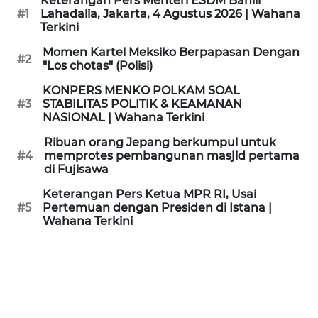
Keterangan Pers Menteri ESDM Bahlil
KAMI
#1
Lahadalia, Jakarta, 4 Agustus 2026 | Wahana
Terkini
PEDOMAN
Momen Kartel Meksiko Berpapasan Dengan
#2
MEDIA
"Los chotas" (Polisi)
SIBER
KONPERS MENKO POLKAM SOAL
#3
STABILITAS POLITIK & KEAMANAN
REDAKSI
NASIONAL | Wahana Terkini
Ribuan orang Jepang berkumpul untuk
KARIR
#4
memprotes pembangunan masjid pertama
di Fujisawa
DISCLAIMER
Keterangan Pers Ketua MPR RI, Usai
#5
Pertemuan dengan Presiden di Istana |
Wahana Terkini
Wahana
News
Regional
WN
SUMUT