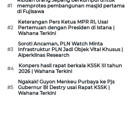
Ribuan orang Jepang berkumpul untuk
KAMI
#1
memprotes pembangunan masjid pertama
di Fujisawa
PEDOMAN
Keterangan Pers Ketua MPR RI, Usai
MEDIA
#2
Pertemuan dengan Presiden di Istana |
SIBER
Wahana Terkini
Soroti Ancaman, PLN Watch Minta
REDAKSI
#3
Infrastruktur PLN Jadi Objek Vital Khusus |
Alperklinas Research
KARIR
Konpers hasil rapat berkala KSSK III tahun
#4
2026 | Wahana Terkini
DISCLAIMER
Ngakak! Guyon Menkeu Purbaya ke Pjs
#5
Gubernur BI Destry usai Rapat KSSK |
Wahana Terkini
Wahana
News
Regional
WN
SUMUT