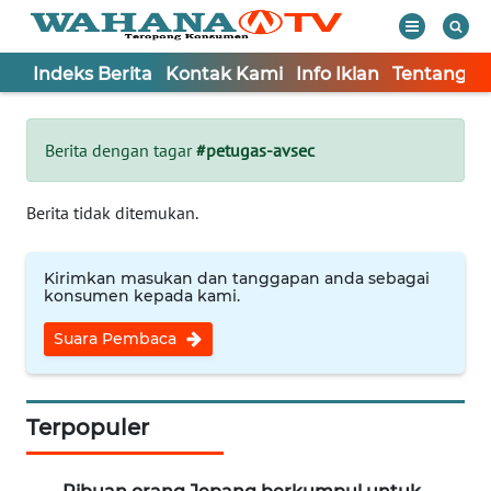
Indeks Berita
Kontak Kami
Info Iklan
Tentang K
WAHANA
Tutup
TV
Berita dengan tagar
#petugas-avsec
Informasi
Berita tidak ditemukan.
INDEKS
BERITA
Kirimkan masukan dan tanggapan anda sebagai
konsumen kepada kami.
KONTAK
Suara Pembaca
KAMI
INFO
IKLAN
Terpopuler
TENTANG