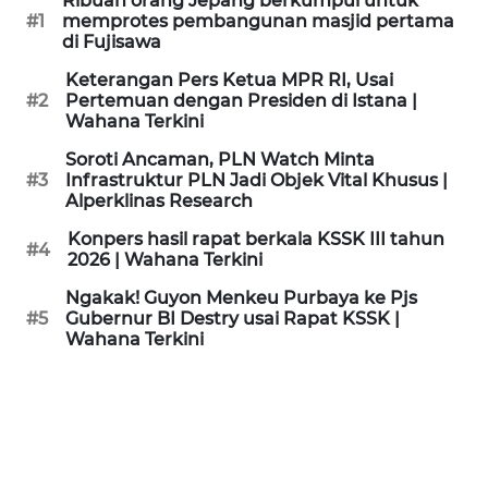
Ribuan orang Jepang berkumpul untuk
KAMI
#1
memprotes pembangunan masjid pertama
di Fujisawa
PEDOMAN
Keterangan Pers Ketua MPR RI, Usai
MEDIA
#2
Pertemuan dengan Presiden di Istana |
SIBER
Wahana Terkini
Soroti Ancaman, PLN Watch Minta
REDAKSI
#3
Infrastruktur PLN Jadi Objek Vital Khusus |
Alperklinas Research
KARIR
Konpers hasil rapat berkala KSSK III tahun
#4
2026 | Wahana Terkini
DISCLAIMER
Ngakak! Guyon Menkeu Purbaya ke Pjs
#5
Gubernur BI Destry usai Rapat KSSK |
Wahana Terkini
Wahana
News
Regional
WN
SUMUT