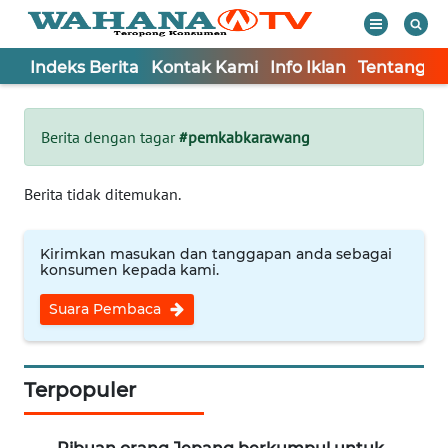
Indeks Berita
Kontak Kami
Info Iklan
Tentang K
WAHANA
Tutup
TV
Berita dengan tagar
#pemkabkarawang
Informasi
Berita tidak ditemukan.
INDEKS
BERITA
Kirimkan masukan dan tanggapan anda sebagai
konsumen kepada kami.
KONTAK
Suara Pembaca
KAMI
INFO
IKLAN
Terpopuler
TENTANG