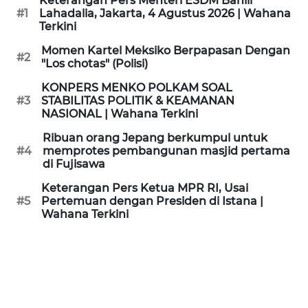
Keterangan Pers Menteri ESDM Bahlil
KAMI
#1
Lahadalia, Jakarta, 4 Agustus 2026 | Wahana
Terkini
PEDOMAN
Momen Kartel Meksiko Berpapasan Dengan
#2
MEDIA
"Los chotas" (Polisi)
SIBER
KONPERS MENKO POLKAM SOAL
#3
STABILITAS POLITIK & KEAMANAN
REDAKSI
NASIONAL | Wahana Terkini
Ribuan orang Jepang berkumpul untuk
KARIR
#4
memprotes pembangunan masjid pertama
di Fujisawa
DISCLAIMER
Keterangan Pers Ketua MPR RI, Usai
#5
Pertemuan dengan Presiden di Istana |
Wahana Terkini
Wahana
News
Regional
WN
SUMUT