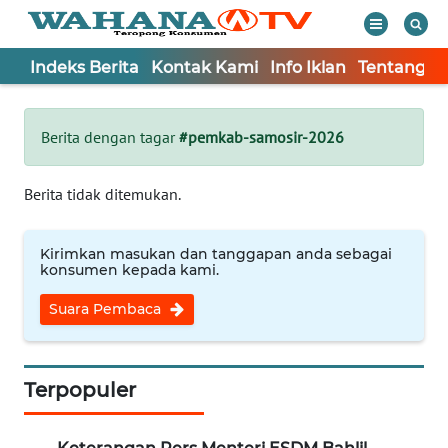
Indeks Berita
Kontak Kami
Info Iklan
Tentang K
WAHANA
Tutup
TV
Berita dengan tagar
#pemkab-samosir-2026
Informasi
Berita tidak ditemukan.
INDEKS
BERITA
Kirimkan masukan dan tanggapan anda sebagai
konsumen kepada kami.
KONTAK
Suara Pembaca
KAMI
INFO
IKLAN
Terpopuler
TENTANG