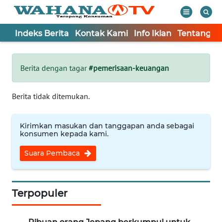
Indeks Berita
Kontak Kami
Info Iklan
Tentang K
WAHANA
Tutup
TV
Berita dengan tagar
#pemerisaan-keuangan
Informasi
Berita tidak ditemukan.
INDEKS
BERITA
Kirimkan masukan dan tanggapan anda sebagai
konsumen kepada kami.
KONTAK
Suara Pembaca
KAMI
INFO
IKLAN
Terpopuler
TENTANG