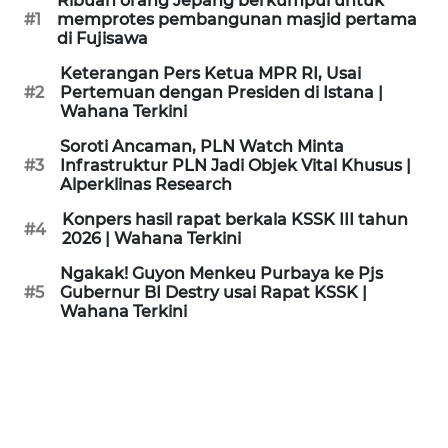
Ribuan orang Jepang berkumpul untuk
KAMI
#1
memprotes pembangunan masjid pertama
di Fujisawa
PEDOMAN
Keterangan Pers Ketua MPR RI, Usai
MEDIA
#2
Pertemuan dengan Presiden di Istana |
SIBER
Wahana Terkini
Soroti Ancaman, PLN Watch Minta
REDAKSI
#3
Infrastruktur PLN Jadi Objek Vital Khusus |
Alperklinas Research
KARIR
Konpers hasil rapat berkala KSSK III tahun
#4
2026 | Wahana Terkini
DISCLAIMER
Ngakak! Guyon Menkeu Purbaya ke Pjs
#5
Gubernur BI Destry usai Rapat KSSK |
Wahana Terkini
Wahana
News
Regional
WN
SUMUT