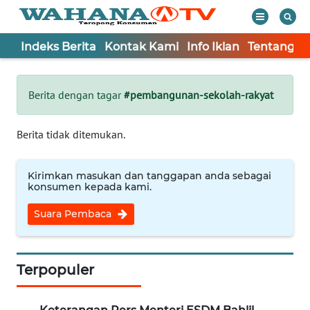
Indeks Berita
Kontak Kami
Info Iklan
Tentang K
WAHANA
Tutup
TV
Berita dengan tagar
#pembangunan-sekolah-rakyat
Informasi
Berita tidak ditemukan.
INDEKS
BERITA
Kirimkan masukan dan tanggapan anda sebagai
konsumen kepada kami.
KONTAK
Suara Pembaca
KAMI
INFO
IKLAN
Terpopuler
TENTANG