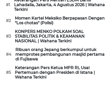
Keterangan Pers Menteri ESDM Bahlil
KAMI
#1
Lahadalia, Jakarta, 4 Agustus 2026 | Wahana
Terkini
PEDOMAN
Momen Kartel Meksiko Berpapasan Dengan
#2
MEDIA
"Los chotas" (Polisi)
SIBER
KONPERS MENKO POLKAM SOAL
#3
STABILITAS POLITIK & KEAMANAN
REDAKSI
NASIONAL | Wahana Terkini
Ribuan orang Jepang berkumpul untuk
KARIR
#4
memprotes pembangunan masjid pertama
di Fujisawa
DISCLAIMER
Keterangan Pers Ketua MPR RI, Usai
#5
Pertemuan dengan Presiden di Istana |
Wahana Terkini
Wahana
News
Regional
WN
SUMUT