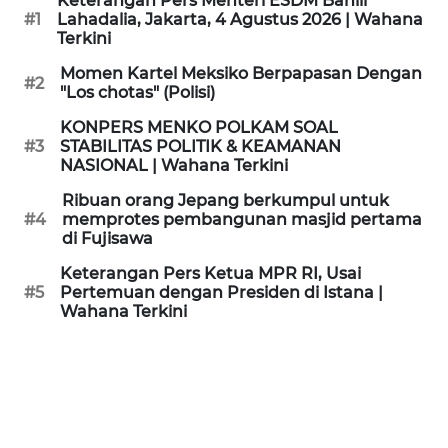
Keterangan Pers Menteri ESDM Bahlil
KAMI
#1
Lahadalia, Jakarta, 4 Agustus 2026 | Wahana
Terkini
PEDOMAN
Momen Kartel Meksiko Berpapasan Dengan
#2
MEDIA
"Los chotas" (Polisi)
SIBER
KONPERS MENKO POLKAM SOAL
#3
STABILITAS POLITIK & KEAMANAN
REDAKSI
NASIONAL | Wahana Terkini
Ribuan orang Jepang berkumpul untuk
KARIR
#4
memprotes pembangunan masjid pertama
di Fujisawa
DISCLAIMER
Keterangan Pers Ketua MPR RI, Usai
#5
Pertemuan dengan Presiden di Istana |
Wahana Terkini
Wahana
News
Regional
WN
SUMUT