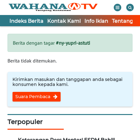
Indeks Berita
Kontak Kami
Info Iklan
Tentang K
WAHANA
Tutup
TV
Berita dengan tagar
#ny-yupri-astuti
Informasi
Berita tidak ditemukan.
INDEKS
BERITA
Kirimkan masukan dan tanggapan anda sebagai
konsumen kepada kami.
KONTAK
Suara Pembaca
KAMI
INFO
IKLAN
Terpopuler
TENTANG