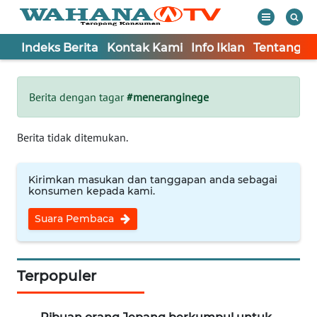
Indeks Berita
Kontak Kami
Info Iklan
Tentang K
WAHANA
Tutup
TV
Berita dengan tagar
#meneranginege
Informasi
Berita tidak ditemukan.
INDEKS
BERITA
Kirimkan masukan dan tanggapan anda sebagai
konsumen kepada kami.
KONTAK
Suara Pembaca
KAMI
INFO
IKLAN
Terpopuler
TENTANG