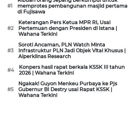
Ribuan orang Jepang berkumpul untuk
KAMI
#1
memprotes pembangunan masjid pertama
di Fujisawa
PEDOMAN
Keterangan Pers Ketua MPR RI, Usai
MEDIA
#2
Pertemuan dengan Presiden di Istana |
SIBER
Wahana Terkini
Soroti Ancaman, PLN Watch Minta
REDAKSI
#3
Infrastruktur PLN Jadi Objek Vital Khusus |
Alperklinas Research
KARIR
Konpers hasil rapat berkala KSSK III tahun
#4
2026 | Wahana Terkini
DISCLAIMER
Ngakak! Guyon Menkeu Purbaya ke Pjs
#5
Gubernur BI Destry usai Rapat KSSK |
Wahana Terkini
Wahana
News
Regional
WN
SUMUT