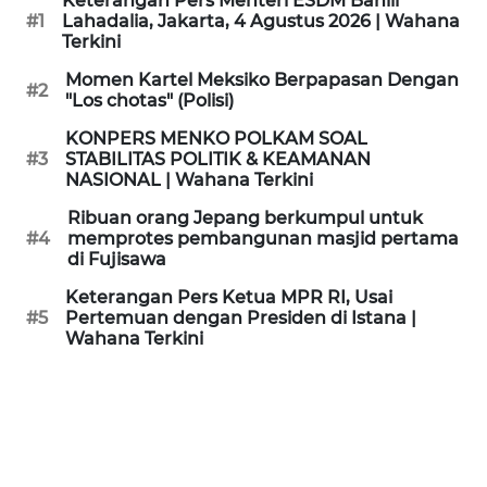
Keterangan Pers Menteri ESDM Bahlil
KAMI
#1
Lahadalia, Jakarta, 4 Agustus 2026 | Wahana
Terkini
PEDOMAN
Momen Kartel Meksiko Berpapasan Dengan
#2
MEDIA
"Los chotas" (Polisi)
SIBER
KONPERS MENKO POLKAM SOAL
#3
STABILITAS POLITIK & KEAMANAN
REDAKSI
NASIONAL | Wahana Terkini
Ribuan orang Jepang berkumpul untuk
KARIR
#4
memprotes pembangunan masjid pertama
di Fujisawa
DISCLAIMER
Keterangan Pers Ketua MPR RI, Usai
#5
Pertemuan dengan Presiden di Istana |
Wahana Terkini
Wahana
News
Regional
WN
SUMUT