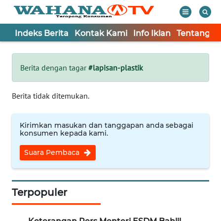
Indeks Berita
Kontak Kami
Info Iklan
Tentang K
WAHANA
Tutup
TV
Berita dengan tagar
#lapisan-plastik
Informasi
Berita tidak ditemukan.
INDEKS
BERITA
Kirimkan masukan dan tanggapan anda sebagai
konsumen kepada kami.
KONTAK
Suara Pembaca
KAMI
INFO
IKLAN
Terpopuler
TENTANG