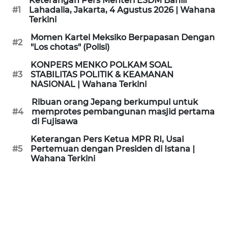
Keterangan Pers Menteri ESDM Bahlil
KAMI
#1
Lahadalia, Jakarta, 4 Agustus 2026 | Wahana
Terkini
PEDOMAN
Momen Kartel Meksiko Berpapasan Dengan
#2
MEDIA
"Los chotas" (Polisi)
SIBER
KONPERS MENKO POLKAM SOAL
#3
STABILITAS POLITIK & KEAMANAN
REDAKSI
NASIONAL | Wahana Terkini
Ribuan orang Jepang berkumpul untuk
KARIR
#4
memprotes pembangunan masjid pertama
di Fujisawa
DISCLAIMER
Keterangan Pers Ketua MPR RI, Usai
#5
Pertemuan dengan Presiden di Istana |
Wahana Terkini
Wahana
News
Regional
WN
SUMUT