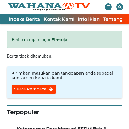
Indeks Berita
Kontak Kami
Info Iklan
Tentang K
WAHANA
Tutup
TV
Berita dengan tagar
#la-roja
Informasi
Berita tidak ditemukan.
INDEKS
BERITA
Kirimkan masukan dan tanggapan anda sebagai
konsumen kepada kami.
KONTAK
Suara Pembaca
KAMI
INFO
IKLAN
Terpopuler
TENTANG