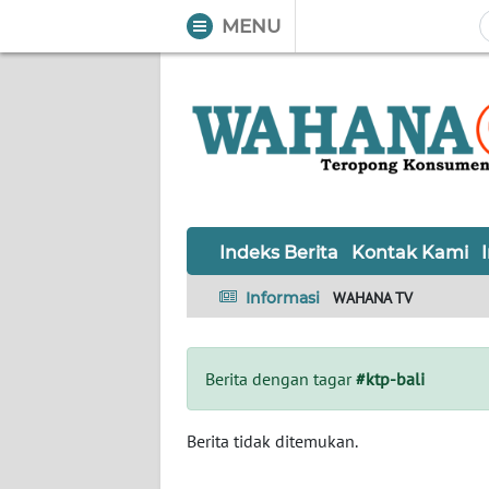
MENU
WAHANA
Tutup
TV
Informasi
INDEKS
BERITA
Indeks Berita
Kontak Kami
KONTAK
Informasi
WAHANA TV
KAMI
INFO
Berita dengan tagar
#ktp-bali
IKLAN
TENTANG
Berita tidak ditemukan.
KAMI