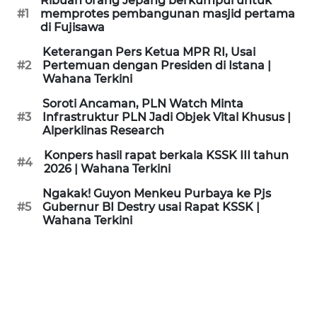
Ribuan orang Jepang berkumpul untuk
KAMI
#1
memprotes pembangunan masjid pertama
di Fujisawa
PEDOMAN
Keterangan Pers Ketua MPR RI, Usai
MEDIA
#2
Pertemuan dengan Presiden di Istana |
SIBER
Wahana Terkini
Soroti Ancaman, PLN Watch Minta
REDAKSI
#3
Infrastruktur PLN Jadi Objek Vital Khusus |
Alperklinas Research
KARIR
Konpers hasil rapat berkala KSSK III tahun
#4
2026 | Wahana Terkini
DISCLAIMER
Ngakak! Guyon Menkeu Purbaya ke Pjs
#5
Gubernur BI Destry usai Rapat KSSK |
Wahana Terkini
Wahana
News
Regional
WN
SUMUT