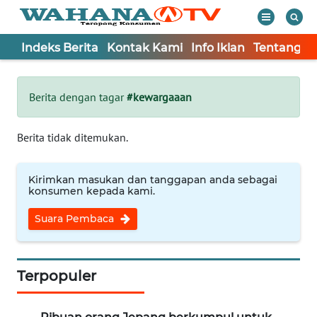
Indeks Berita
Kontak Kami
Info Iklan
Tentang K
WAHANA
Tutup
TV
Berita dengan tagar
#kewargaaan
Informasi
Berita tidak ditemukan.
INDEKS
BERITA
Kirimkan masukan dan tanggapan anda sebagai
konsumen kepada kami.
KONTAK
Suara Pembaca
KAMI
INFO
IKLAN
Terpopuler
TENTANG