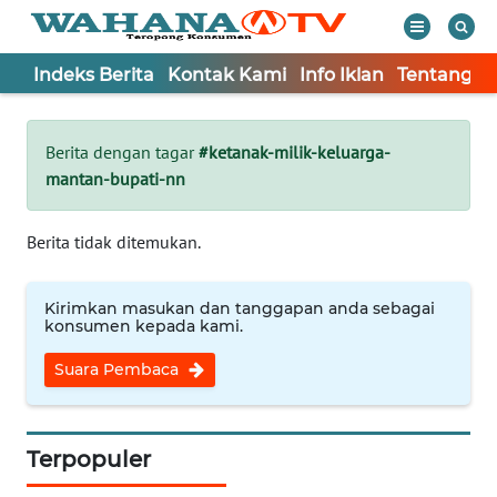
Indeks Berita
Kontak Kami
Info Iklan
Tentang K
WAHANA
Tutup
TV
Berita dengan tagar
#ketanak-milik-keluarga-
mantan-bupati-nn
Informasi
INDEKS
Berita tidak ditemukan.
BERITA
Kirimkan masukan dan tanggapan anda sebagai
KONTAK
konsumen kepada kami.
KAMI
Suara Pembaca
INFO
IKLAN
Terpopuler
TENTANG