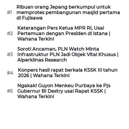
KAMI
Ribuan orang Jepang berkumpul untuk
#1
memprotes pembangunan masjid pertama
di Fujisawa
PEDOMAN
MEDIA
Keterangan Pers Ketua MPR RI, Usai
SIBER
#2
Pertemuan dengan Presiden di Istana |
Wahana Terkini
REDAKSI
Soroti Ancaman, PLN Watch Minta
#3
Infrastruktur PLN Jadi Objek Vital Khusus |
Alperklinas Research
KARIR
Konpers hasil rapat berkala KSSK III tahun
#4
2026 | Wahana Terkini
DISCLAIMER
Ngakak! Guyon Menkeu Purbaya ke Pjs
Wahana
#5
Gubernur BI Destry usai Rapat KSSK |
News
Wahana Terkini
Regional
WN
SUMUT