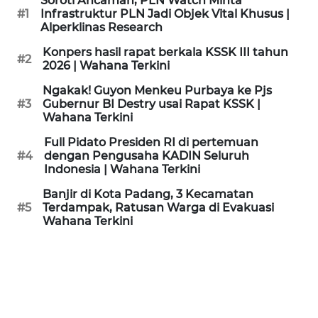
Soroti Ancaman, PLN Watch Minta
KAMI
#1
Infrastruktur PLN Jadi Objek Vital Khusus |
Alperklinas Research
PEDOMAN
Konpers hasil rapat berkala KSSK III tahun
#2
MEDIA
2026 | Wahana Terkini
SIBER
Ngakak! Guyon Menkeu Purbaya ke Pjs
#3
Gubernur BI Destry usai Rapat KSSK |
REDAKSI
Wahana Terkini
Full Pidato Presiden RI di pertemuan
KARIR
#4
dengan Pengusaha KADIN Seluruh
Indonesia | Wahana Terkini
DISCLAIMER
Banjir di Kota Padang, 3 Kecamatan
#5
Terdampak, Ratusan Warga di Evakuasi
Wahana Terkini
Wahana
News
Regional
WN
SUMUT