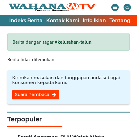
Indeks Berita
Kontak Kami
Info Iklan
Tentang K
WAHANA
Tutup
TV
Berita dengan tagar
#kelurahan-talun
Informasi
Berita tidak ditemukan.
INDEKS
BERITA
Kirimkan masukan dan tanggapan anda sebagai
konsumen kepada kami.
KONTAK
Suara Pembaca
KAMI
INFO
IKLAN
Terpopuler
TENTANG