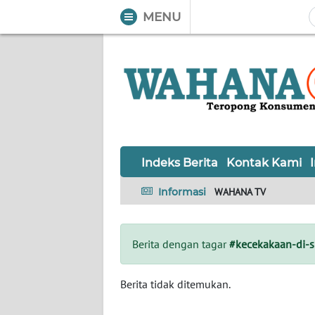
MENU
WAHANA
Tutup
TV
Informasi
INDEKS
BERITA
Indeks Berita
Kontak Kami
KONTAK
Informasi
WAHANA TV
KAMI
INFO
Berita dengan tagar
#kecekakaan-di-
IKLAN
TENTANG
Berita tidak ditemukan.
KAMI