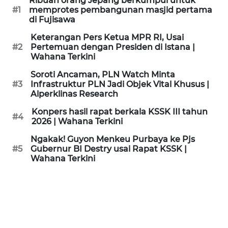
Ribuan orang Jepang berkumpul untuk
KAMI
#1
memprotes pembangunan masjid pertama
di Fujisawa
PEDOMAN
Keterangan Pers Ketua MPR RI, Usai
MEDIA
#2
Pertemuan dengan Presiden di Istana |
SIBER
Wahana Terkini
Soroti Ancaman, PLN Watch Minta
REDAKSI
#3
Infrastruktur PLN Jadi Objek Vital Khusus |
Alperklinas Research
KARIR
Konpers hasil rapat berkala KSSK III tahun
#4
2026 | Wahana Terkini
DISCLAIMER
Ngakak! Guyon Menkeu Purbaya ke Pjs
#5
Gubernur BI Destry usai Rapat KSSK |
Wahana Terkini
Wahana
News
Regional
WN
SUMUT