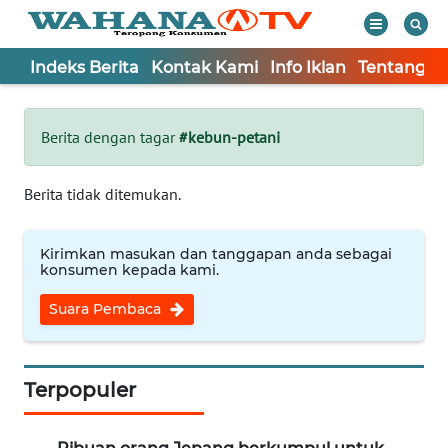
Indeks Berita
Kontak Kami
Info Iklan
Tentang K
WAHANA
Tutup
TV
Berita dengan tagar
#kebun-petani
Informasi
Berita tidak ditemukan.
INDEKS
BERITA
Kirimkan masukan dan tanggapan anda sebagai
konsumen kepada kami.
KONTAK
Suara Pembaca
KAMI
INFO
IKLAN
Terpopuler
TENTANG