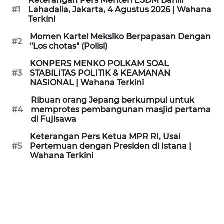
Keterangan Pers Menteri ESDM Bahlil
KAMI
#1
Lahadalia, Jakarta, 4 Agustus 2026 | Wahana
Terkini
PEDOMAN
Momen Kartel Meksiko Berpapasan Dengan
#2
MEDIA
"Los chotas" (Polisi)
SIBER
KONPERS MENKO POLKAM SOAL
#3
STABILITAS POLITIK & KEAMANAN
REDAKSI
NASIONAL | Wahana Terkini
Ribuan orang Jepang berkumpul untuk
KARIR
#4
memprotes pembangunan masjid pertama
di Fujisawa
DISCLAIMER
Keterangan Pers Ketua MPR RI, Usai
#5
Pertemuan dengan Presiden di Istana |
Wahana Terkini
Wahana
News
Regional
WN
SUMUT