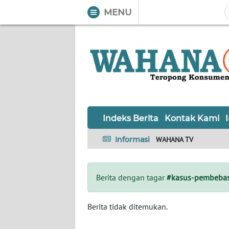
MENU
WAHANA
Tutup
TV
Informasi
INDEKS
BERITA
Indeks Berita
Kontak Kami
KONTAK
Informasi
WAHANA TV
KAMI
INFO
Berita dengan tagar
#kasus-pembebas
IKLAN
TENTANG
Berita tidak ditemukan.
KAMI