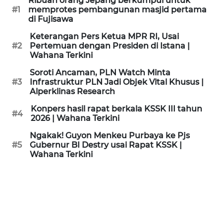
Ribuan orang Jepang berkumpul untuk
KAMI
#1
memprotes pembangunan masjid pertama
di Fujisawa
PEDOMAN
Keterangan Pers Ketua MPR RI, Usai
MEDIA
#2
Pertemuan dengan Presiden di Istana |
SIBER
Wahana Terkini
Soroti Ancaman, PLN Watch Minta
REDAKSI
#3
Infrastruktur PLN Jadi Objek Vital Khusus |
Alperklinas Research
KARIR
Konpers hasil rapat berkala KSSK III tahun
#4
2026 | Wahana Terkini
DISCLAIMER
Ngakak! Guyon Menkeu Purbaya ke Pjs
#5
Gubernur BI Destry usai Rapat KSSK |
Wahana Terkini
Wahana
News
Regional
WN
SUMUT