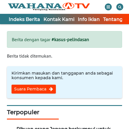
Indeks Berita
Kontak Kami
Info Iklan
Tentang K
WAHANA
Tutup
TV
Berita dengan tagar
#kasus-pelindasan
Informasi
Berita tidak ditemukan.
INDEKS
BERITA
Kirimkan masukan dan tanggapan anda sebagai
konsumen kepada kami.
KONTAK
Suara Pembaca
KAMI
INFO
IKLAN
Terpopuler
TENTANG