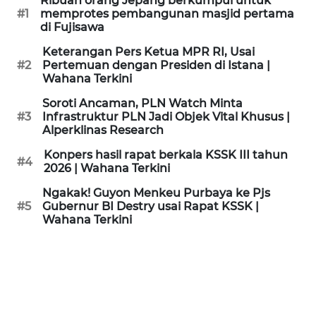
Ribuan orang Jepang berkumpul untuk
KAMI
#1
memprotes pembangunan masjid pertama
di Fujisawa
PEDOMAN
Keterangan Pers Ketua MPR RI, Usai
MEDIA
#2
Pertemuan dengan Presiden di Istana |
SIBER
Wahana Terkini
Soroti Ancaman, PLN Watch Minta
REDAKSI
#3
Infrastruktur PLN Jadi Objek Vital Khusus |
Alperklinas Research
KARIR
Konpers hasil rapat berkala KSSK III tahun
#4
2026 | Wahana Terkini
DISCLAIMER
Ngakak! Guyon Menkeu Purbaya ke Pjs
#5
Gubernur BI Destry usai Rapat KSSK |
Wahana Terkini
Wahana
News
Regional
WN
SUMUT