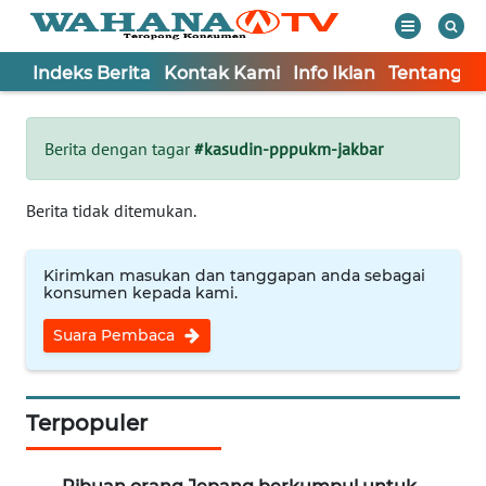
Indeks Berita
Kontak Kami
Info Iklan
Tentang K
WAHANA
Tutup
TV
Berita dengan tagar
#kasudin-pppukm-jakbar
Informasi
Berita tidak ditemukan.
INDEKS
BERITA
Kirimkan masukan dan tanggapan anda sebagai
konsumen kepada kami.
KONTAK
Suara Pembaca
KAMI
INFO
IKLAN
Terpopuler
TENTANG