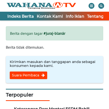
Indeks Berita
Kontak Kami
Info Iklan
Tentang K
WAHANA
Tutup
TV
Berita dengan tagar
#juraj-blanár
Informasi
Berita tidak ditemukan.
INDEKS
BERITA
Kirimkan masukan dan tanggapan anda sebagai
konsumen kepada kami.
KONTAK
Suara Pembaca
KAMI
INFO
IKLAN
Terpopuler
TENTANG