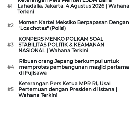
Keterangan Pers Menteri ESDM Bahlil
KAMI
#1
Lahadalia, Jakarta, 4 Agustus 2026 | Wahana
Terkini
PEDOMAN
Momen Kartel Meksiko Berpapasan Dengan
#2
MEDIA
"Los chotas" (Polisi)
SIBER
KONPERS MENKO POLKAM SOAL
#3
STABILITAS POLITIK & KEAMANAN
REDAKSI
NASIONAL | Wahana Terkini
Ribuan orang Jepang berkumpul untuk
KARIR
#4
memprotes pembangunan masjid pertama
di Fujisawa
DISCLAIMER
Keterangan Pers Ketua MPR RI, Usai
#5
Pertemuan dengan Presiden di Istana |
Wahana Terkini
Wahana
News
Regional
WN
SUMUT