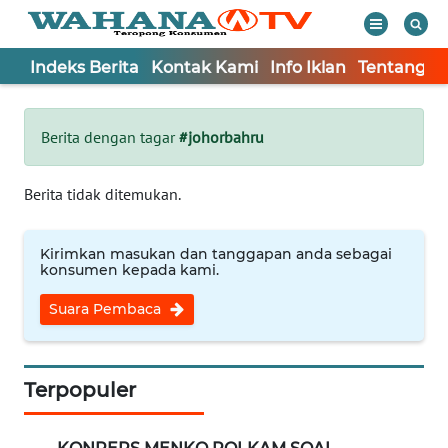
Indeks Berita
Kontak Kami
Info Iklan
Tentang K
WAHANA
Tutup
TV
Berita dengan tagar
#johorbahru
Informasi
Berita tidak ditemukan.
INDEKS
BERITA
Kirimkan masukan dan tanggapan anda sebagai
konsumen kepada kami.
KONTAK
Suara Pembaca
KAMI
INFO
IKLAN
Terpopuler
TENTANG