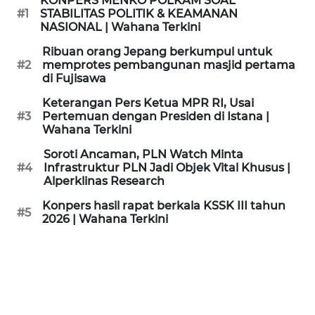
KONPERS MENKO POLKAM SOAL
KAMI
#1
STABILITAS POLITIK & KEAMANAN
NASIONAL | Wahana Terkini
PEDOMAN
Ribuan orang Jepang berkumpul untuk
MEDIA
#2
memprotes pembangunan masjid pertama
SIBER
di Fujisawa
Keterangan Pers Ketua MPR RI, Usai
REDAKSI
#3
Pertemuan dengan Presiden di Istana |
Wahana Terkini
KARIR
Soroti Ancaman, PLN Watch Minta
#4
Infrastruktur PLN Jadi Objek Vital Khusus |
Alperklinas Research
DISCLAIMER
Konpers hasil rapat berkala KSSK III tahun
#5
2026 | Wahana Terkini
Wahana
News
Regional
WN
SUMUT