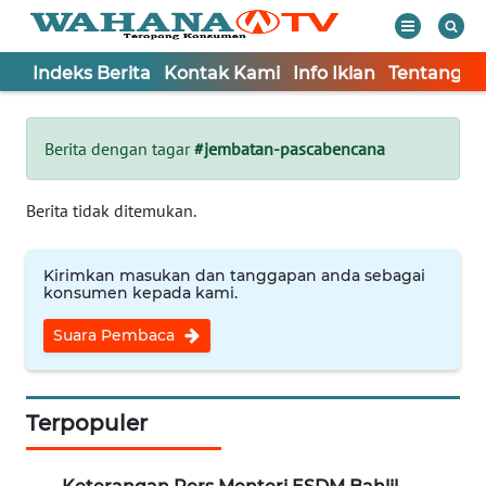
Indeks Berita
Kontak Kami
Info Iklan
Tentang K
WAHANA
Tutup
TV
Berita dengan tagar
#jembatan-pascabencana
Informasi
Berita tidak ditemukan.
INDEKS
BERITA
Kirimkan masukan dan tanggapan anda sebagai
konsumen kepada kami.
KONTAK
Suara Pembaca
KAMI
INFO
IKLAN
Terpopuler
TENTANG