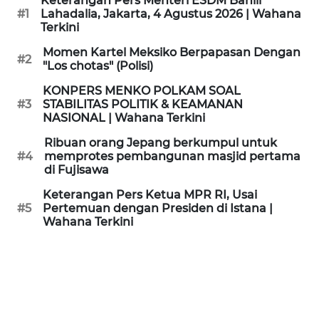
Keterangan Pers Menteri ESDM Bahlil
KAMI
#1
Lahadalia, Jakarta, 4 Agustus 2026 | Wahana
Terkini
PEDOMAN
Momen Kartel Meksiko Berpapasan Dengan
#2
MEDIA
"Los chotas" (Polisi)
SIBER
KONPERS MENKO POLKAM SOAL
#3
STABILITAS POLITIK & KEAMANAN
REDAKSI
NASIONAL | Wahana Terkini
Ribuan orang Jepang berkumpul untuk
KARIR
#4
memprotes pembangunan masjid pertama
di Fujisawa
DISCLAIMER
Keterangan Pers Ketua MPR RI, Usai
#5
Pertemuan dengan Presiden di Istana |
Wahana Terkini
Wahana
News
Regional
WN
SUMUT