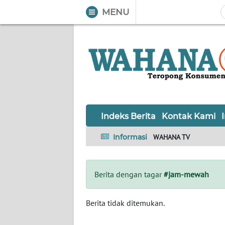
MENU
WAHANA
Tutup
TV
Informasi
INDEKS
BERITA
Indeks Berita
Kontak Kami
KONTAK
Informasi
WAHANA TV
KAMI
INFO
Berita dengan tagar
#jam-mewah
IKLAN
TENTANG
Berita tidak ditemukan.
KAMI