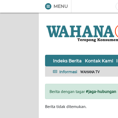
MENU
WAHANA
Tutup
TV
Informasi
INDEKS
BERITA
Indeks Berita
Kontak Kami
KONTAK
Informasi
WAHANA TV
KAMI
INFO
Berita dengan tagar
#jaga-hubungan
IKLAN
TENTANG
Berita tidak ditemukan.
KAMI