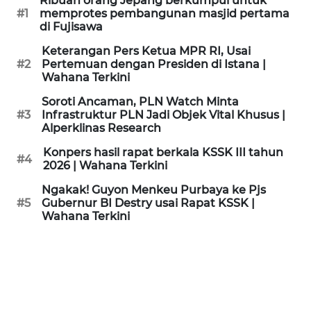
Ribuan orang Jepang berkumpul untuk
KAMI
#1
memprotes pembangunan masjid pertama
di Fujisawa
PEDOMAN
Keterangan Pers Ketua MPR RI, Usai
MEDIA
#2
Pertemuan dengan Presiden di Istana |
SIBER
Wahana Terkini
Soroti Ancaman, PLN Watch Minta
REDAKSI
#3
Infrastruktur PLN Jadi Objek Vital Khusus |
Alperklinas Research
KARIR
Konpers hasil rapat berkala KSSK III tahun
#4
2026 | Wahana Terkini
DISCLAIMER
Ngakak! Guyon Menkeu Purbaya ke Pjs
#5
Gubernur BI Destry usai Rapat KSSK |
Wahana Terkini
Wahana
News
Regional
WN
SUMUT