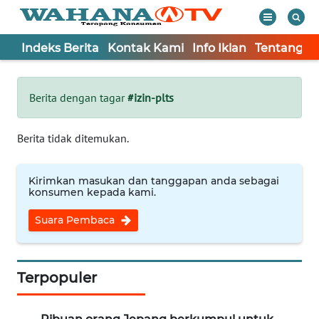
Indeks Berita
Kontak Kami
Info Iklan
Tentang K
WAHANA
Tutup
TV
Berita dengan tagar
#izin-plts
Informasi
Berita tidak ditemukan.
INDEKS
BERITA
Kirimkan masukan dan tanggapan anda sebagai
konsumen kepada kami.
KONTAK
Suara Pembaca
KAMI
INFO
IKLAN
Terpopuler
TENTANG