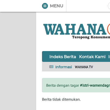
MENU
WAHANA
Tutup
TV
Informasi
INDEKS
BERITA
Indeks Berita
Kontak Kami
KONTAK
Informasi
WAHANA TV
KAMI
INFO
Berita dengan tagar
#istri-wamendagr
IKLAN
TENTANG
Berita tidak ditemukan.
KAMI