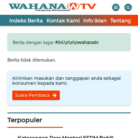
Indeks Berita
Kontak Kami
Info Iklan
Tentang K
WAHANA
Tutup
TV
Berita dengan tagar
#ini.\n\n\nwahanatv
Informasi
Berita tidak ditemukan.
INDEKS
BERITA
Kirimkan masukan dan tanggapan anda sebagai
konsumen kepada kami.
KONTAK
Suara Pembaca
KAMI
INFO
IKLAN
Terpopuler
TENTANG