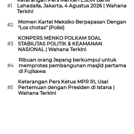
Keterangan Pers Menteri ESDM Bahlil
KAMI
#1
Lahadalia, Jakarta, 4 Agustus 2026 | Wahana
Terkini
PEDOMAN
Momen Kartel Meksiko Berpapasan Dengan
#2
MEDIA
"Los chotas" (Polisi)
SIBER
KONPERS MENKO POLKAM SOAL
#3
STABILITAS POLITIK & KEAMANAN
REDAKSI
NASIONAL | Wahana Terkini
Ribuan orang Jepang berkumpul untuk
KARIR
#4
memprotes pembangunan masjid pertama
di Fujisawa
DISCLAIMER
Keterangan Pers Ketua MPR RI, Usai
#5
Pertemuan dengan Presiden di Istana |
Wahana Terkini
Wahana
News
Regional
WN
SUMUT