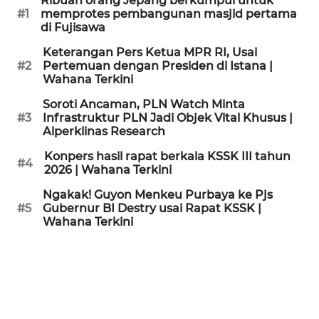
Ribuan orang Jepang berkumpul untuk
KAMI
#1
memprotes pembangunan masjid pertama
di Fujisawa
PEDOMAN
Keterangan Pers Ketua MPR RI, Usai
MEDIA
#2
Pertemuan dengan Presiden di Istana |
SIBER
Wahana Terkini
Soroti Ancaman, PLN Watch Minta
REDAKSI
#3
Infrastruktur PLN Jadi Objek Vital Khusus |
Alperklinas Research
KARIR
Konpers hasil rapat berkala KSSK III tahun
#4
2026 | Wahana Terkini
DISCLAIMER
Ngakak! Guyon Menkeu Purbaya ke Pjs
#5
Gubernur BI Destry usai Rapat KSSK |
Wahana Terkini
Wahana
News
Regional
WN
SUMUT