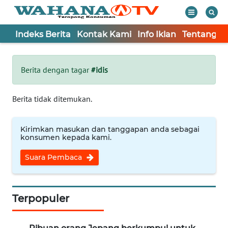
Indeks Berita
Kontak Kami
Info Iklan
Tentang K
WAHANA
Tutup
TV
Berita dengan tagar
#idis
Informasi
Berita tidak ditemukan.
INDEKS
BERITA
Kirimkan masukan dan tanggapan anda sebagai
konsumen kepada kami.
KONTAK
Suara Pembaca
KAMI
INFO
IKLAN
Terpopuler
TENTANG