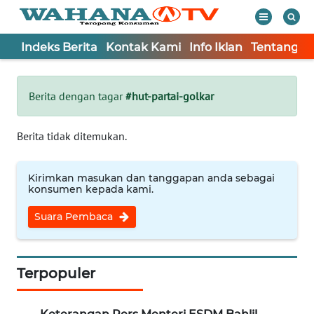
Indeks Berita
Kontak Kami
Info Iklan
Tentang K
WAHANA
Tutup
TV
Berita dengan tagar
#hut-partai-golkar
Informasi
Berita tidak ditemukan.
INDEKS
BERITA
Kirimkan masukan dan tanggapan anda sebagai
konsumen kepada kami.
KONTAK
Suara Pembaca
KAMI
INFO
IKLAN
Terpopuler
TENTANG