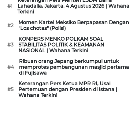
Keterangan Pers Menteri ESDM Bahlil
KAMI
#1
Lahadalia, Jakarta, 4 Agustus 2026 | Wahana
Terkini
PEDOMAN
Momen Kartel Meksiko Berpapasan Dengan
#2
MEDIA
"Los chotas" (Polisi)
SIBER
KONPERS MENKO POLKAM SOAL
#3
STABILITAS POLITIK & KEAMANAN
REDAKSI
NASIONAL | Wahana Terkini
Ribuan orang Jepang berkumpul untuk
KARIR
#4
memprotes pembangunan masjid pertama
di Fujisawa
DISCLAIMER
Keterangan Pers Ketua MPR RI, Usai
#5
Pertemuan dengan Presiden di Istana |
Wahana Terkini
Wahana
News
Regional
WN
SUMUT