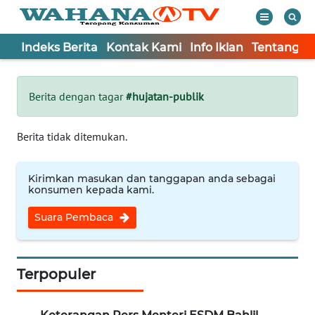
Indeks Berita
Kontak Kami
Info Iklan
Tentang K
WAHANA
Tutup
TV
Berita dengan tagar
#hujatan-publik
Informasi
Berita tidak ditemukan.
INDEKS
BERITA
Kirimkan masukan dan tanggapan anda sebagai
konsumen kepada kami.
KONTAK
Suara Pembaca
KAMI
INFO
IKLAN
Terpopuler
TENTANG