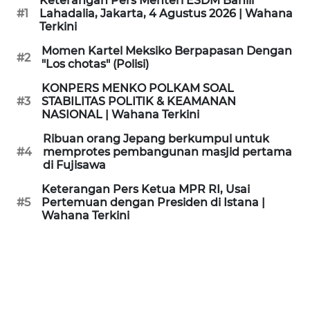
Keterangan Pers Menteri ESDM Bahlil
KAMI
#1
Lahadalia, Jakarta, 4 Agustus 2026 | Wahana
Terkini
PEDOMAN
Momen Kartel Meksiko Berpapasan Dengan
#2
MEDIA
"Los chotas" (Polisi)
SIBER
KONPERS MENKO POLKAM SOAL
#3
STABILITAS POLITIK & KEAMANAN
REDAKSI
NASIONAL | Wahana Terkini
Ribuan orang Jepang berkumpul untuk
KARIR
#4
memprotes pembangunan masjid pertama
di Fujisawa
DISCLAIMER
Keterangan Pers Ketua MPR RI, Usai
#5
Pertemuan dengan Presiden di Istana |
Wahana Terkini
Wahana
News
Regional
WN
SUMUT