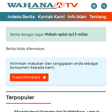
Indeks Berita
Kontak Kami
Info Iklan
Tentang K
WAHANA
Tutup
TV
Berita dengan tagar
#hibah-apbd-rp13-miliar
Informasi
Berita tidak ditemukan.
INDEKS
BERITA
Kirimkan masukan dan tanggapan anda sebagai
konsumen kepada kami.
KONTAK
Suara Pembaca
KAMI
INFO
IKLAN
Terpopuler
TENTANG