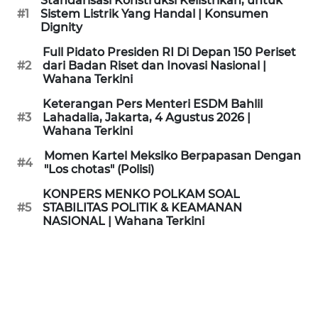
Standarisasi Konstruksi Kelistrikan, untuk
KAMI
#1
Sistem Listrik Yang Handal | Konsumen
Dignity
PEDOMAN
Full Pidato Presiden RI Di Depan 150 Periset
MEDIA
#2
dari Badan Riset dan Inovasi Nasional |
SIBER
Wahana Terkini
Keterangan Pers Menteri ESDM Bahlil
REDAKSI
#3
Lahadalia, Jakarta, 4 Agustus 2026 |
Wahana Terkini
KARIR
Momen Kartel Meksiko Berpapasan Dengan
#4
"Los chotas" (Polisi)
DISCLAIMER
KONPERS MENKO POLKAM SOAL
#5
STABILITAS POLITIK & KEAMANAN
NASIONAL | Wahana Terkini
Wahana
News
Regional
WN
SUMUT