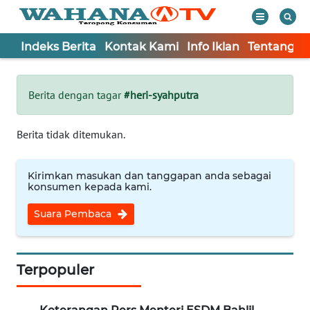
Indeks Berita
Kontak Kami
Info Iklan
Tentang K
WAHANA
Tutup
TV
Berita dengan tagar
#heri-syahputra
Informasi
Berita tidak ditemukan.
INDEKS
BERITA
Kirimkan masukan dan tanggapan anda sebagai
konsumen kepada kami.
KONTAK
Suara Pembaca
KAMI
INFO
IKLAN
Terpopuler
TENTANG