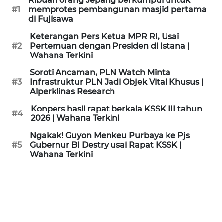
Ribuan orang Jepang berkumpul untuk
KAMI
#1
memprotes pembangunan masjid pertama
di Fujisawa
PEDOMAN
Keterangan Pers Ketua MPR RI, Usai
MEDIA
#2
Pertemuan dengan Presiden di Istana |
SIBER
Wahana Terkini
Soroti Ancaman, PLN Watch Minta
REDAKSI
#3
Infrastruktur PLN Jadi Objek Vital Khusus |
Alperklinas Research
KARIR
Konpers hasil rapat berkala KSSK III tahun
#4
2026 | Wahana Terkini
DISCLAIMER
Ngakak! Guyon Menkeu Purbaya ke Pjs
#5
Gubernur BI Destry usai Rapat KSSK |
Wahana Terkini
Wahana
News
Regional
WN
SUMUT