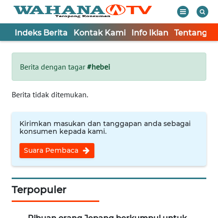
Indeks Berita
Kontak Kami
Info Iklan
Tentang K
WAHANA
Tutup
TV
Berita dengan tagar
#hebei
Informasi
Berita tidak ditemukan.
INDEKS
BERITA
Kirimkan masukan dan tanggapan anda sebagai
konsumen kepada kami.
KONTAK
Suara Pembaca
KAMI
INFO
IKLAN
Terpopuler
TENTANG