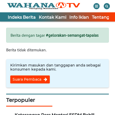
Indeks Berita
Kontak Kami
Info Iklan
Tentang K
WAHANA
Tutup
TV
Berita dengan tagar
#gelorakan-semangat-tapaias
Informasi
Berita tidak ditemukan.
INDEKS
BERITA
Kirimkan masukan dan tanggapan anda sebagai
konsumen kepada kami.
KONTAK
Suara Pembaca
KAMI
INFO
IKLAN
Terpopuler
TENTANG