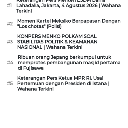
Keterangan Pers Menteri ESDM Bahlil
KAMI
#1
Lahadalia, Jakarta, 4 Agustus 2026 | Wahana
Terkini
PEDOMAN
Momen Kartel Meksiko Berpapasan Dengan
#2
MEDIA
"Los chotas" (Polisi)
SIBER
KONPERS MENKO POLKAM SOAL
#3
STABILITAS POLITIK & KEAMANAN
REDAKSI
NASIONAL | Wahana Terkini
Ribuan orang Jepang berkumpul untuk
KARIR
#4
memprotes pembangunan masjid pertama
di Fujisawa
DISCLAIMER
Keterangan Pers Ketua MPR RI, Usai
#5
Pertemuan dengan Presiden di Istana |
Wahana Terkini
Wahana
News
Regional
WN
SUMUT