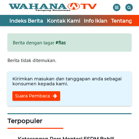
Indeks Berita
Kontak Kami
Info Iklan
Tentang K
WAHANA
Tutup
TV
Berita dengan tagar
#fias
Informasi
Berita tidak ditemukan.
INDEKS
BERITA
Kirimkan masukan dan tanggapan anda sebagai
konsumen kepada kami.
KONTAK
Suara Pembaca
KAMI
INFO
IKLAN
Terpopuler
TENTANG