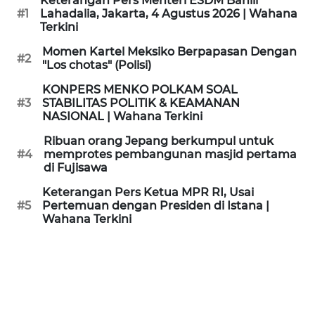
Keterangan Pers Menteri ESDM Bahlil
KAMI
#1
Lahadalia, Jakarta, 4 Agustus 2026 | Wahana
Terkini
PEDOMAN
Momen Kartel Meksiko Berpapasan Dengan
#2
MEDIA
"Los chotas" (Polisi)
SIBER
KONPERS MENKO POLKAM SOAL
#3
STABILITAS POLITIK & KEAMANAN
REDAKSI
NASIONAL | Wahana Terkini
Ribuan orang Jepang berkumpul untuk
KARIR
#4
memprotes pembangunan masjid pertama
di Fujisawa
DISCLAIMER
Keterangan Pers Ketua MPR RI, Usai
#5
Pertemuan dengan Presiden di Istana |
Wahana Terkini
Wahana
News
Regional
WN
SUMUT