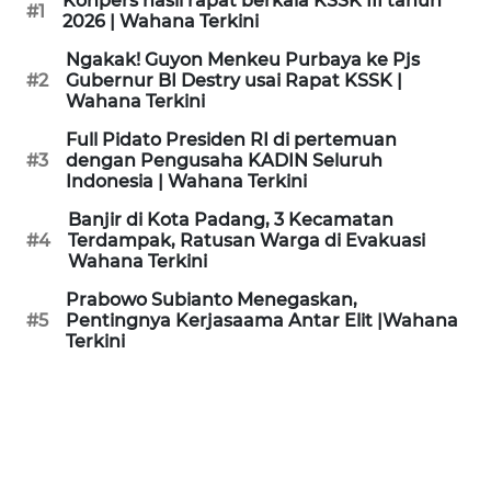
Konpers hasil rapat berkala KSSK III tahun
#1
KAMI
2026 | Wahana Terkini
Ngakak! Guyon Menkeu Purbaya ke Pjs
PEDOMAN
#2
Gubernur BI Destry usai Rapat KSSK |
MEDIA
Wahana Terkini
SIBER
Full Pidato Presiden RI di pertemuan
#3
dengan Pengusaha KADIN Seluruh
REDAKSI
Indonesia | Wahana Terkini
Banjir di Kota Padang, 3 Kecamatan
KARIR
#4
Terdampak, Ratusan Warga di Evakuasi
Wahana Terkini
DISCLAIMER
Prabowo Subianto Menegaskan,
#5
Pentingnya Kerjasaama Antar Elit |Wahana
Terkini
Wahana
News
Regional
WN
SUMUT