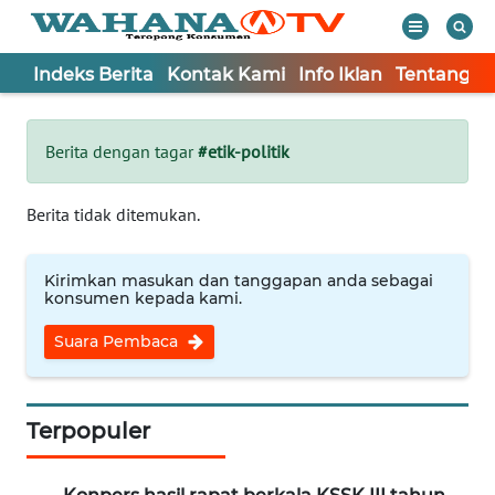
Indeks Berita
Kontak Kami
Info Iklan
Tentang K
WAHANA
Tutup
TV
Berita dengan tagar
#etik-politik
Informasi
Berita tidak ditemukan.
INDEKS
BERITA
Kirimkan masukan dan tanggapan anda sebagai
konsumen kepada kami.
KONTAK
Suara Pembaca
KAMI
INFO
IKLAN
Terpopuler
TENTANG