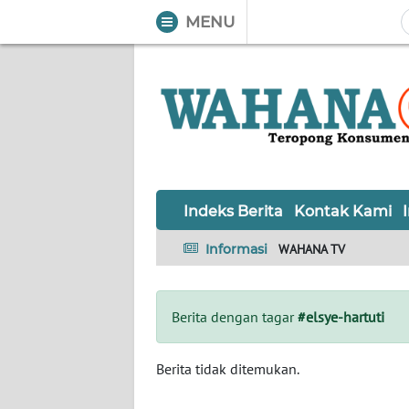
MENU
WAHANA
Tutup
TV
Informasi
INDEKS
BERITA
Indeks Berita
Kontak Kami
KONTAK
Informasi
WAHANA TV
KAMI
INFO
Berita dengan tagar
#elsye-hartuti
IKLAN
TENTANG
Berita tidak ditemukan.
KAMI