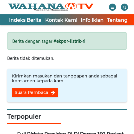
Indeks Berita
Kontak Kami
Info Iklan
Tentang K
WAHANA
Tutup
TV
Berita dengan tagar
#ekpor-listrik-ri
Informasi
Berita tidak ditemukan.
INDEKS
BERITA
Kirimkan masukan dan tanggapan anda sebagai
konsumen kepada kami.
KONTAK
Suara Pembaca
KAMI
INFO
IKLAN
Terpopuler
TENTANG