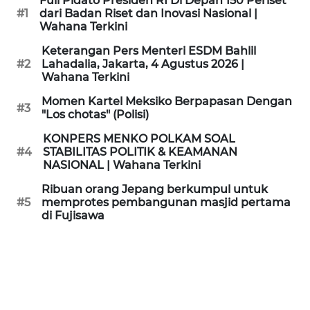
Full Pidato Presiden RI Di Depan 150 Periset
KAMI
#1
dari Badan Riset dan Inovasi Nasional |
Wahana Terkini
PEDOMAN
Keterangan Pers Menteri ESDM Bahlil
MEDIA
#2
Lahadalia, Jakarta, 4 Agustus 2026 |
SIBER
Wahana Terkini
Momen Kartel Meksiko Berpapasan Dengan
#3
REDAKSI
"Los chotas" (Polisi)
KONPERS MENKO POLKAM SOAL
KARIR
#4
STABILITAS POLITIK & KEAMANAN
NASIONAL | Wahana Terkini
DISCLAIMER
Ribuan orang Jepang berkumpul untuk
#5
memprotes pembangunan masjid pertama
di Fujisawa
Wahana
News
Regional
WN
SUMUT