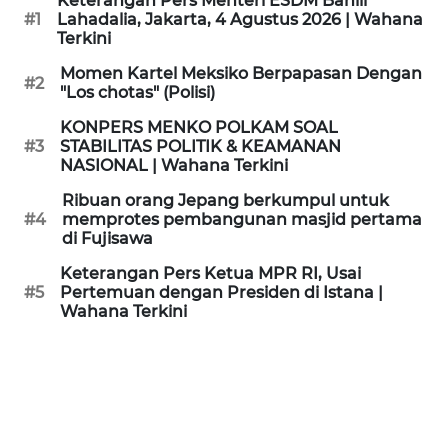
Keterangan Pers Menteri ESDM Bahlil
KAMI
#1
Lahadalia, Jakarta, 4 Agustus 2026 | Wahana
Terkini
PEDOMAN
Momen Kartel Meksiko Berpapasan Dengan
#2
MEDIA
"Los chotas" (Polisi)
SIBER
KONPERS MENKO POLKAM SOAL
#3
STABILITAS POLITIK & KEAMANAN
REDAKSI
NASIONAL | Wahana Terkini
Ribuan orang Jepang berkumpul untuk
KARIR
#4
memprotes pembangunan masjid pertama
di Fujisawa
DISCLAIMER
Keterangan Pers Ketua MPR RI, Usai
#5
Pertemuan dengan Presiden di Istana |
Wahana Terkini
Wahana
News
Regional
WN
SUMUT