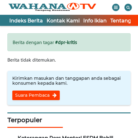
Indeks Berita
Kontak Kami
Info Iklan
Tentang K
WAHANA
Tutup
TV
Berita dengan tagar
#dpr-kritis
Informasi
Berita tidak ditemukan.
INDEKS
BERITA
Kirimkan masukan dan tanggapan anda sebagai
konsumen kepada kami.
KONTAK
Suara Pembaca
KAMI
INFO
IKLAN
Terpopuler
TENTANG