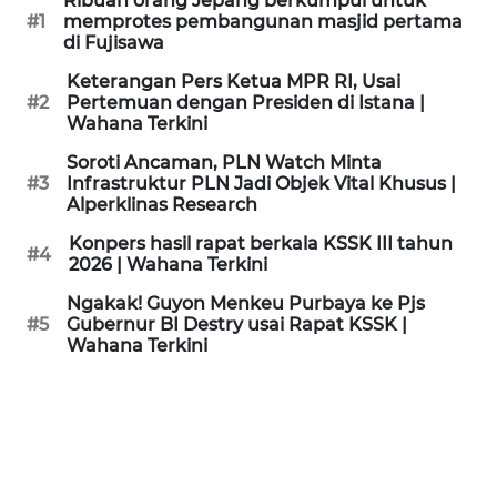
Ribuan orang Jepang berkumpul untuk
KAMI
#1
memprotes pembangunan masjid pertama
di Fujisawa
PEDOMAN
Keterangan Pers Ketua MPR RI, Usai
MEDIA
#2
Pertemuan dengan Presiden di Istana |
SIBER
Wahana Terkini
Soroti Ancaman, PLN Watch Minta
REDAKSI
#3
Infrastruktur PLN Jadi Objek Vital Khusus |
Alperklinas Research
KARIR
Konpers hasil rapat berkala KSSK III tahun
#4
2026 | Wahana Terkini
DISCLAIMER
Ngakak! Guyon Menkeu Purbaya ke Pjs
#5
Gubernur BI Destry usai Rapat KSSK |
Wahana Terkini
Wahana
News
Regional
WN
SUMUT