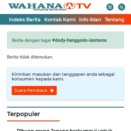
Indeks Berita
Kontak Kami
Info Iklan
Tentang K
WAHANA
Tutup
TV
Berita dengan tagar
#dody-hanggodo-lasmono
Informasi
Berita tidak ditemukan.
INDEKS
BERITA
Kirimkan masukan dan tanggapan anda sebagai
konsumen kepada kami.
KONTAK
Suara Pembaca
KAMI
INFO
IKLAN
Terpopuler
TENTANG