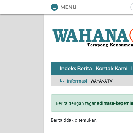
MENU
WAHANA
Tutup
TV
Informasi
INDEKS
BERITA
Indeks Berita
Kontak Kami
KONTAK
Informasi
WAHANA TV
KAMI
INFO
Berita dengan tagar
#dimasa-kepemi
IKLAN
TENTANG
Berita tidak ditemukan.
KAMI