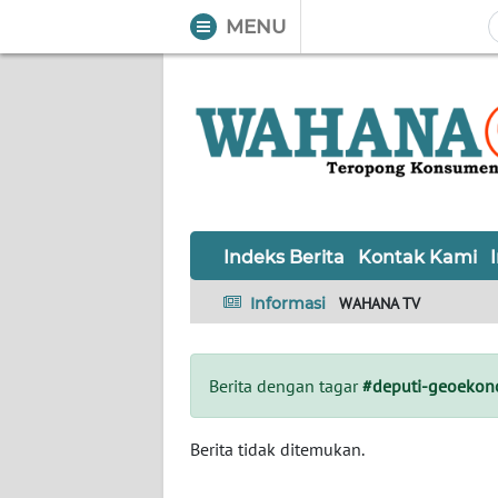
MENU
WAHANA
Tutup
TV
Informasi
INDEKS
BERITA
Indeks Berita
Kontak Kami
KONTAK
Informasi
WAHANA TV
KAMI
INFO
Berita dengan tagar
#deputi-geoekon
IKLAN
TENTANG
Berita tidak ditemukan.
KAMI