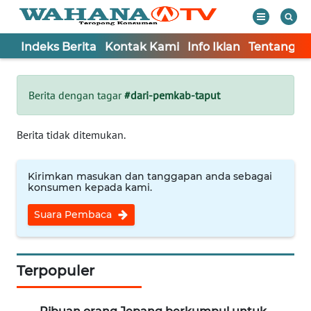
Indeks Berita
Kontak Kami
Info Iklan
Tentang K
WAHANA
Tutup
TV
Berita dengan tagar
#dari-pemkab-taput
Informasi
Berita tidak ditemukan.
INDEKS
BERITA
Kirimkan masukan dan tanggapan anda sebagai
konsumen kepada kami.
KONTAK
Suara Pembaca
KAMI
INFO
IKLAN
Terpopuler
TENTANG