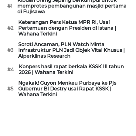
Ribuan orang Jepang berkumpul untuk
KAMI
#1
memprotes pembangunan masjid pertama
di Fujisawa
PEDOMAN
Keterangan Pers Ketua MPR RI, Usai
MEDIA
#2
Pertemuan dengan Presiden di Istana |
SIBER
Wahana Terkini
Soroti Ancaman, PLN Watch Minta
REDAKSI
#3
Infrastruktur PLN Jadi Objek Vital Khusus |
Alperklinas Research
KARIR
Konpers hasil rapat berkala KSSK III tahun
#4
2026 | Wahana Terkini
DISCLAIMER
Ngakak! Guyon Menkeu Purbaya ke Pjs
#5
Gubernur BI Destry usai Rapat KSSK |
Wahana Terkini
Wahana
News
Regional
WN
SUMUT