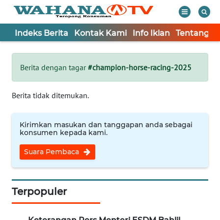
Indeks Berita
Kontak Kami
Info Iklan
Tentang K
WAHANA
Tutup
TV
Berita dengan tagar
#champion-horse-racing-2025
Informasi
Berita tidak ditemukan.
INDEKS
BERITA
Kirimkan masukan dan tanggapan anda sebagai
konsumen kepada kami.
KONTAK
Suara Pembaca
KAMI
INFO
IKLAN
Terpopuler
TENTANG