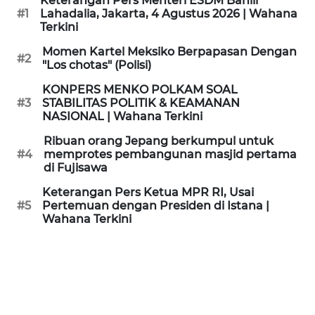
Keterangan Pers Menteri ESDM Bahlil
KAMI
#1
Lahadalia, Jakarta, 4 Agustus 2026 | Wahana
Terkini
PEDOMAN
Momen Kartel Meksiko Berpapasan Dengan
#2
MEDIA
"Los chotas" (Polisi)
SIBER
KONPERS MENKO POLKAM SOAL
#3
STABILITAS POLITIK & KEAMANAN
REDAKSI
NASIONAL | Wahana Terkini
Ribuan orang Jepang berkumpul untuk
KARIR
#4
memprotes pembangunan masjid pertama
di Fujisawa
DISCLAIMER
Keterangan Pers Ketua MPR RI, Usai
#5
Pertemuan dengan Presiden di Istana |
Wahana Terkini
Wahana
News
Regional
WN
SUMUT