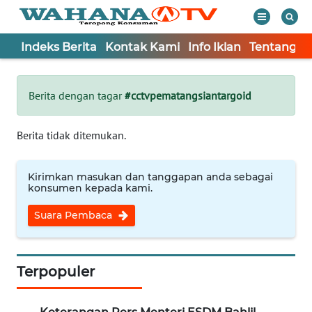
Indeks Berita
Kontak Kami
Info Iklan
Tentang K
WAHANA
Tutup
TV
Berita dengan tagar
#cctvpematangsiantargoid
Informasi
Berita tidak ditemukan.
INDEKS
BERITA
Kirimkan masukan dan tanggapan anda sebagai
konsumen kepada kami.
KONTAK
Suara Pembaca
KAMI
INFO
IKLAN
Terpopuler
TENTANG