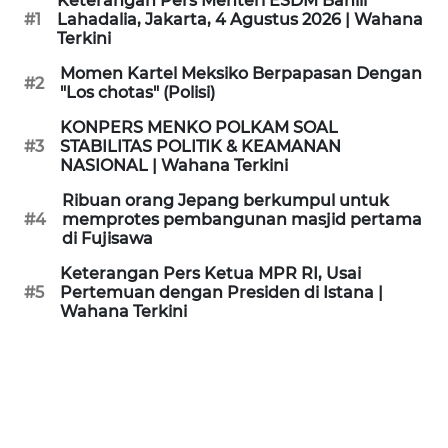
Keterangan Pers Menteri ESDM Bahlil
KAMI
#1
Lahadalia, Jakarta, 4 Agustus 2026 | Wahana
Terkini
PEDOMAN
Momen Kartel Meksiko Berpapasan Dengan
#2
MEDIA
"Los chotas" (Polisi)
SIBER
KONPERS MENKO POLKAM SOAL
#3
STABILITAS POLITIK & KEAMANAN
REDAKSI
NASIONAL | Wahana Terkini
Ribuan orang Jepang berkumpul untuk
KARIR
#4
memprotes pembangunan masjid pertama
di Fujisawa
DISCLAIMER
Keterangan Pers Ketua MPR RI, Usai
#5
Pertemuan dengan Presiden di Istana |
Wahana Terkini
Wahana
News
Regional
WN
SUMUT