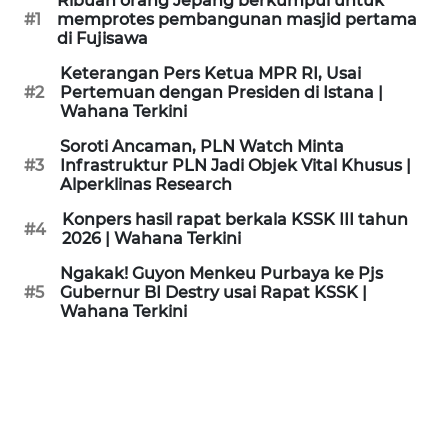
Ribuan orang Jepang berkumpul untuk
KAMI
#1
memprotes pembangunan masjid pertama
di Fujisawa
PEDOMAN
Keterangan Pers Ketua MPR RI, Usai
MEDIA
#2
Pertemuan dengan Presiden di Istana |
SIBER
Wahana Terkini
Soroti Ancaman, PLN Watch Minta
REDAKSI
#3
Infrastruktur PLN Jadi Objek Vital Khusus |
Alperklinas Research
KARIR
Konpers hasil rapat berkala KSSK III tahun
#4
2026 | Wahana Terkini
DISCLAIMER
Ngakak! Guyon Menkeu Purbaya ke Pjs
#5
Gubernur BI Destry usai Rapat KSSK |
Wahana Terkini
Wahana
News
Regional
WN
SUMUT