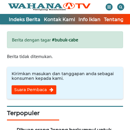
Indeks Berita
Kontak Kami
Info Iklan
Tentang K
WAHANA
Tutup
TV
Berita dengan tagar
#bubuk-cabe
Informasi
Berita tidak ditemukan.
INDEKS
BERITA
Kirimkan masukan dan tanggapan anda sebagai
konsumen kepada kami.
KONTAK
Suara Pembaca
KAMI
INFO
IKLAN
Terpopuler
TENTANG