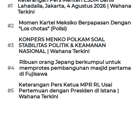
Keterangan Pers Menteri ESDM Bahlil
KAMI
#1
Lahadalia, Jakarta, 4 Agustus 2026 | Wahana
Terkini
PEDOMAN
Momen Kartel Meksiko Berpapasan Dengan
#2
MEDIA
"Los chotas" (Polisi)
SIBER
KONPERS MENKO POLKAM SOAL
#3
STABILITAS POLITIK & KEAMANAN
REDAKSI
NASIONAL | Wahana Terkini
Ribuan orang Jepang berkumpul untuk
KARIR
#4
memprotes pembangunan masjid pertama
di Fujisawa
DISCLAIMER
Keterangan Pers Ketua MPR RI, Usai
#5
Pertemuan dengan Presiden di Istana |
Wahana Terkini
Wahana
News
Regional
WN
SUMUT