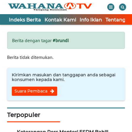
Indeks Berita
Kontak Kami
Info Iklan
Tentang K
WAHANA
Tutup
TV
Berita dengan tagar
#brundi
Informasi
Berita tidak ditemukan.
INDEKS
BERITA
Kirimkan masukan dan tanggapan anda sebagai
konsumen kepada kami.
KONTAK
Suara Pembaca
KAMI
INFO
IKLAN
Terpopuler
TENTANG